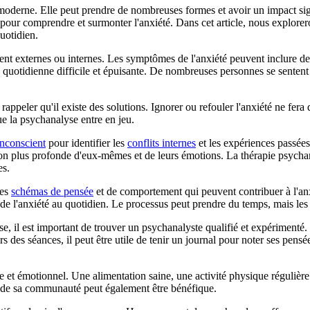
oderne. Elle peut prendre de nombreuses formes et avoir un impact signif
pour comprendre et surmonter l'anxiété. Dans cet article, nous explorer
uotidien.
oient externes ou internes. Les symptômes de l'anxiété peuvent inclure d
quotidienne difficile et épuisante. De nombreuses personnes se sentent 
rappeler qu'il existe des solutions. Ignorer ou refouler l'anxiété ne fera 
ue la psychanalyse entre en jeu.
inconscient
pour identifier les
conflits internes
et les expériences passées
on plus profonde d'eux-mêmes et de leurs émotions. La thérapie psychana
es.
les
schémas de pensée
et de comportement qui peuvent contribuer à l'anxi
e l'anxiété au quotidien. Le processus peut prendre du temps, mais les r
e, il est important de trouver un psychanalyste qualifié et expérimenté.
 des séances, il peut être utile de tenir un journal pour noter ses pensé
e et émotionnel. Une alimentation saine, une activité physique régulière
t de sa communauté peut également être bénéfique.