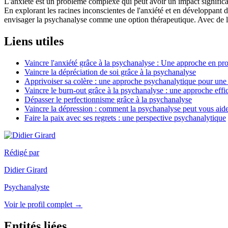
L'anxiété est un problème complexe qui peut avoir un impact significa
En explorant les racines inconscientes de l'anxiété et en développant de
envisager la psychanalyse comme une option thérapeutique. Avec de la 
Liens utiles
Vaincre l'anxiété grâce à la psychanalyse : Une approche en pr
Vaincre la dépréciation de soi grâce à la psychanalyse
Apprivoiser sa colère : une approche psychanalytique pour une 
Vaincre le burn-out grâce à la psychanalyse : une approche effic
Dépasser le perfectionnisme grâce à la psychanalyse
Vaincre la dépression : comment la psychanalyse peut vous aider
Faire la paix avec ses regrets : une perspective psychanalytique
Rédigé par
Didier Girard
Psychanalyste
Voir le profil complet →
Entités liées