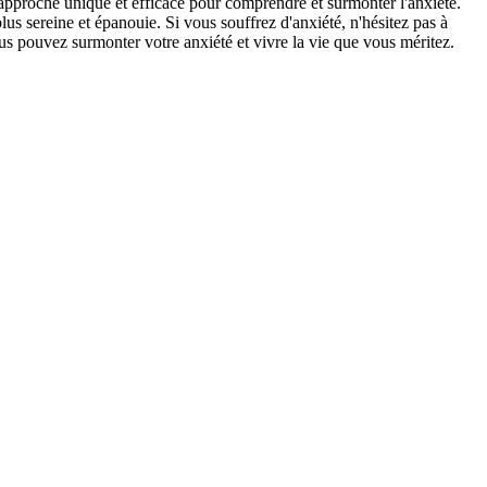
approche unique et efficace pour comprendre et surmonter l'anxiété.
plus sereine et épanouie. Si vous souffrez d'anxiété, n'hésitez pas à
us pouvez surmonter votre anxiété et vivre la vie que vous méritez.