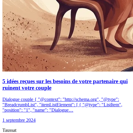
5 idées reçues sur les besoins de votre partenaire qui
ruinent votre couple
Dialogue couple { "@context": "http://schema.org", "@type":
"BreadcrumbList", "itemListElement": [ { "@type": "ListItem",
"position": "1", "name": "Dialogue…
1 septembre 2024
Taussat