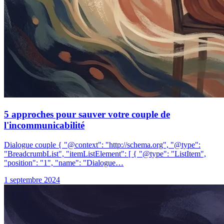
5 approches pour sauver votre couple de
l'incommunicabilité
Dialogue couple { "@context": "http://schema.org", "@type":
"BreadcrumbList", "itemListElement": [ { "@type": "ListItem",
"position": "1", "name": "Dialogue…
1 septembre 2024