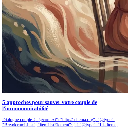
5 approches pour sauver votre couple de
l'incommunicabilité
Dialogue couple { "@context": "http://schema.org", "@type":
"BreadcrumbList", "itemListElement": [ { "@type": "ListItem",