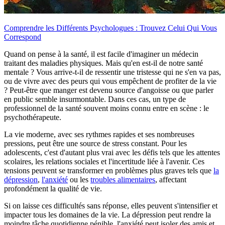
Comprendre les Différents Psychologues : Trouvez Celui Qui Vous
Correspond
Quand on pense à la santé, il est facile d'imaginer un médecin
traitant des maladies physiques. Mais qu'en est-il de notre santé
mentale ? Vous arrive-t-il de ressentir une tristesse qui ne s'en va pas,
ou de vivre avec des peurs qui vous empêchent de profiter de la vie
? Peut-être que manger est devenu source d'angoisse ou que parler
en public semble insurmontable. Dans ces cas, un type de
professionnel de la santé souvent moins connu entre en scène : le
psychothérapeute.
La vie moderne, avec ses rythmes rapides et ses nombreuses
pressions, peut être une source de stress constant. Pour les
adolescents, c'est d'autant plus vrai avec les défis tels que les attentes
scolaires, les relations sociales et l'incertitude liée à l'avenir. Ces
tensions peuvent se transformer en problèmes plus graves tels que
la
dépression
,
l'anxiété
ou les
troubles alimentaires
, affectant
profondément la qualité de vie.
Si on laisse ces difficultés sans réponse, elles peuvent s'intensifier et
impacter tous les domaines de la vie. La dépression peut rendre la
moindre tâche quotidienne pénible, l'anxiété peut isoler des amis et