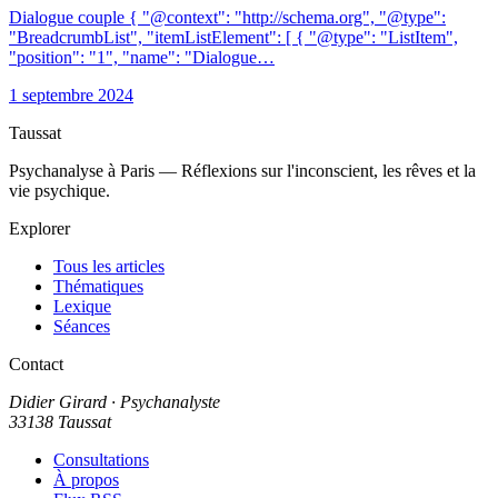
Dialogue couple { "@context": "http://schema.org", "@type":
"BreadcrumbList", "itemListElement": [ { "@type": "ListItem",
"position": "1", "name": "Dialogue…
1 septembre 2024
Taussat
Psychanalyse à Paris — Réflexions sur l'inconscient, les rêves et la
vie psychique.
Explorer
Tous les articles
Thématiques
Lexique
Séances
Contact
Didier Girard
· Psychanalyste
33138 Taussat
Consultations
À propos