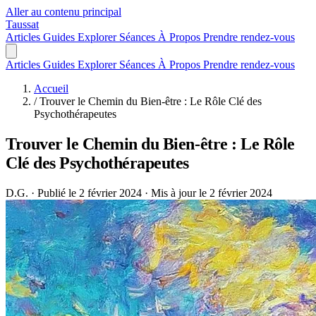
Aller au contenu principal
Taussat
Articles
Guides
Explorer
Séances
À Propos
Prendre rendez-vous
Articles
Guides
Explorer
Séances
À Propos
Prendre rendez-vous
Accueil
/
Trouver le Chemin du Bien-être : Le Rôle Clé des
Psychothérapeutes
Trouver le Chemin du Bien-être : Le Rôle
Clé des Psychothérapeutes
D.G.
·
Publié le 2 février 2024
·
Mis à jour le 2 février 2024