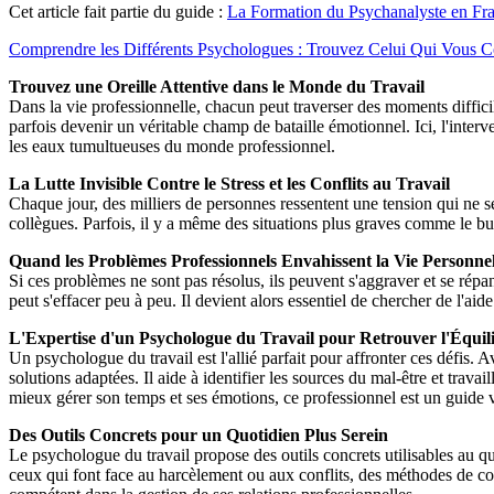
Cet article fait partie du guide :
La Formation du Psychanalyste en Fr
Comprendre les Différents Psychologues : Trouvez Celui Qui Vous 
Trouvez une Oreille Attentive dans le Monde du Travail
Dans la vie professionnelle, chacun peut traverser des moments difficile
parfois devenir un véritable champ de bataille émotionnel. Ici, l'inte
les eaux tumultueuses du monde professionnel.
La Lutte Invisible Contre le Stress et les Conflits au Travail
Chaque jour, des milliers de personnes ressentent une tension qui ne se v
collègues. Parfois, il y a même des situations plus graves comme le bu
Quand les Problèmes Professionnels Envahissent la Vie Personnel
Si ces problèmes ne sont pas résolus, ils peuvent s'aggraver et se répa
peut s'effacer peu à peu. Il devient alors essentiel de chercher de l'ai
L'Expertise d'un Psychologue du Travail pour Retrouver l'Équil
Un psychologue du travail est l'allié parfait pour affronter ces défis
solutions adaptées. Il aide à identifier les sources du mal-être et trava
mieux gérer son temps et ses émotions, ce professionnel est un guide v
Des Outils Concrets pour un Quotidien Plus Serein
Le psychologue du travail propose des outils concrets utilisables au q
ceux qui font face au harcèlement ou aux conflits, des méthodes de com