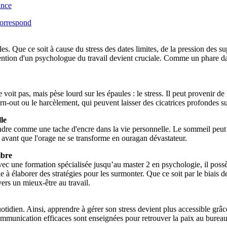
ance
Correspond
s. Que ce soit à cause du stress des dates limites, de la pression des supé
rvention d'un psychologue du travail devient cruciale. Comme un phare d
oit pas, mais pèse lourd sur les épaules : le stress. Il peut provenir de l
rn-out ou le harcèlement, qui peuvent laisser des cicatrices profondes s
le
ndre comme une tache d'encre dans la vie personnelle. Le sommeil peut êt
de avant que l'orage ne se transforme en ouragan dévastateur.
ibre
. Avec une formation spécialisée jusqu’au master 2 en psychologie, il po
ille à élaborer des stratégies pour les surmonter. Que ce soit par le biai
ers un mieux-être au travail.
uotidien. Ainsi, apprendre à gérer son stress devient plus accessible gr
munication efficaces sont enseignées pour retrouver la paix au bureau. 