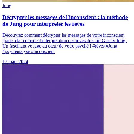
Jung
Décrypter les messages de l'inconscient : la méthode
de Jung pour interpréter les rêves
Découvrez comment décrypter les messages de votre inconscient
grâce à la méthode d'interprétation des rêves de Carl Gustav Jung.
Un fascinant voyage au cœur de votre psyché ! #rêves #Jung
#psychanalyse #inconscient
17 mars 2024