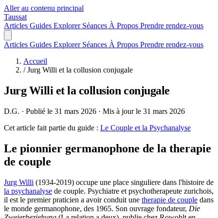
Aller au contenu principal
Taussat
Articles
Guides
Explorer
Séances
À Propos
Prendre rendez-vous
Articles
Guides
Explorer
Séances
À Propos
Prendre rendez-vous
Accueil
/
Jurg Willi et la collusion conjugale
Jurg Willi et la collusion conjugale
D.G.
·
Publié le 31 mars 2026
·
Mis à jour le 31 mars 2026
Cet article fait partie du guide :
Le Couple et la Psychanalyse
Le pionnier germanophone de la therapie
de couple
Jurg Willi
(1934-2019) occupe une place singuliere dans l'histoire de
la psychanalyse
de couple. Psychiatre et psychotherapeute zurichois,
il est le premier praticien a avoir conduit une
therapie de couple
dans
le monde germanophone, des 1965. Son ouvrage fondateur,
Die
Zweierbeziehung
(La relation a deux), publie chez Rowohlt en