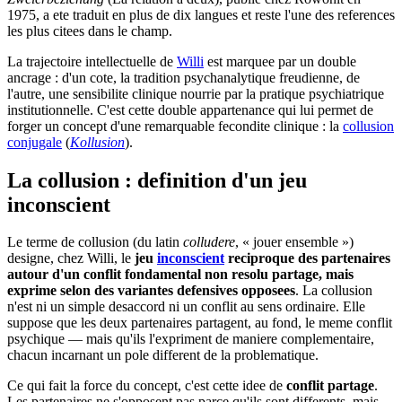
1975, a ete traduit en plus de dix langues et reste l'une des references
les plus citees dans le champ.
La trajectoire intellectuelle de
Willi
est marquee par un double
ancrage : d'un cote, la tradition psychanalytique freudienne, de
l'autre, une sensibilite clinique nourrie par la pratique psychiatrique
institutionnelle. C'est cette double appartenance qui lui permet de
forger un concept d'une remarquable fecondite clinique : la
collusion
conjugale
(
Kollusion
).
La collusion : definition d'un jeu
inconscient
Le terme de collusion (du latin
colludere
, « jouer ensemble »)
designe, chez Willi, le
jeu
inconscient
reciproque des partenaires
autour d'un conflit fondamental non resolu partage, mais
exprime selon des variantes defensives opposees
. La collusion
n'est ni un simple desaccord ni un conflit au sens ordinaire. Elle
suppose que les deux partenaires partagent, au fond, le meme conflit
psychique — mais qu'ils l'expriment de maniere complementaire,
chacun incarnant un pole different de la problematique.
Ce qui fait la force du concept, c'est cette idee de
conflit partage
.
Les partenaires ne s'opposent pas parce qu'ils sont differents, mais