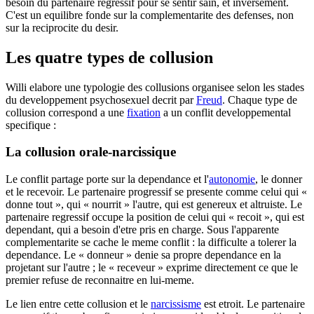
besoin du partenaire regressif pour se sentir sain, et inversement.
C'est un equilibre fonde sur la complementarite des defenses, non
sur la reciprocite du desir.
Les quatre types de collusion
Willi elabore une typologie des collusions organisee selon les stades
du developpement psychosexuel decrit par
Freud
. Chaque type de
collusion correspond a une
fixation
a un conflit developpemental
specifique :
La collusion orale-narcissique
Le conflit partage porte sur la dependance et l'
autonomie
, le donner
et le recevoir. Le partenaire progressif se presente comme celui qui «
donne tout », qui « nourrit » l'autre, qui est genereux et altruiste. Le
partenaire regressif occupe la position de celui qui « recoit », qui est
dependant, qui a besoin d'etre pris en charge. Sous l'apparente
complementarite se cache le meme conflit : la difficulte a tolerer la
dependance. Le « donneur » denie sa propre dependance en la
projetant sur l'autre ; le « receveur » exprime directement ce que le
premier refuse de reconnaitre en lui-meme.
Le lien entre cette collusion et le
narcissisme
est etroit. Le partenaire