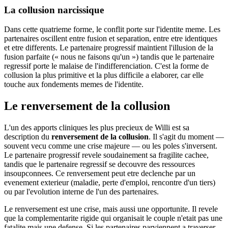
La collusion narcissique
Dans cette quatrieme forme, le conflit porte sur l'identite meme. Les
partenaires oscillent entre fusion et separation, entre etre identiques
et etre differents. Le partenaire progressif maintient l'illusion de la
fusion parfaite (« nous ne faisons qu'un ») tandis que le partenaire
regressif porte le malaise de l'indifferenciation. C'est la forme de
collusion la plus primitive et la plus difficile a elaborer, car elle
touche aux fondements memes de l'identite.
Le renversement de la collusion
L'un des apports cliniques les plus precieux de Willi est sa
description du
renversement de la collusion
. Il s'agit du moment —
souvent vecu comme une crise majeure — ou les poles s'inversent.
Le partenaire progressif revele soudainement sa fragilite cachee,
tandis que le partenaire regressif se decouvre des ressources
insoupconnees. Ce renversement peut etre declenche par un
evenement exterieur (maladie, perte d'emploi, rencontre d'un tiers)
ou par l'evolution interne de l'un des partenaires.
Le renversement est une crise, mais aussi une opportunite. Il revele
que la complementarite rigide qui organisait le couple n'etait pas une
fatalite mais une defense. Si les partenaires parviennent a traverser