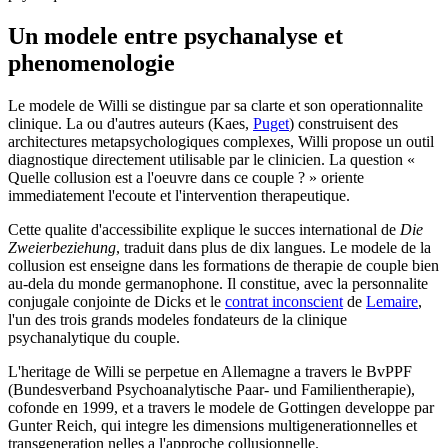
Un modele entre psychanalyse et
phenomenologie
Le modele de Willi se distingue par sa clarte et son operationnalite
clinique. La ou d'autres auteurs (Kaes,
Puget
) construisent des
architectures metapsychologiques complexes, Willi propose un outil
diagnostique directement utilisable par le clinicien. La question «
Quelle collusion est a l'oeuvre dans ce couple ? » oriente
immediatement l'ecoute et l'intervention therapeutique.
Cette qualite d'accessibilite explique le succes international de
Die
Zweierbeziehung
, traduit dans plus de dix langues. Le modele de la
collusion est enseigne dans les formations de therapie de couple bien
au-dela du monde germanophone. Il constitue, avec la personnalite
conjugale conjointe de Dicks et le
contrat inconscient
de
Lemaire
,
l'un des trois grands modeles fondateurs de la clinique
psychanalytique du couple.
L'heritage de Willi se perpetue en Allemagne a travers le BvPPF
(Bundesverband Psychoanalytische Paar- und Familientherapie),
cofonde en 1999, et a travers le modele de Gottingen developpe par
Gunter Reich, qui integre les dimensions multigenerationnelles et
transgeneration nelles a l'approche collusionnelle.