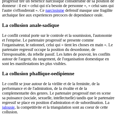
progressif tire un benefice narcissique considerable de sa position de
donneur : il est « celui qui n'a besoin de personne », « celui sans qui
l'autre s'effondrerait ». Ce
narcissisme
defensif masque une fragilite
archaique liee aux experiences precoces de dependance orale.
La collusion anale-sadique
Le conflit central porte sur le controle et la soumission, l'autonomie
et l'emprise. Le partenaire progressif se presente comme
l'organisateur, le rationnel, celui qui « tient les choses en main ». Le
partenaire regressif occupe la position du desordonne, de
l'irresponsable, du rebelle passif. Les luttes de pouvoir, les conflits
autour de l'argent, du rangement, de l'organisation domestique en
sont les manifestations les plus visibles.
La collusion phallique-oedipienne
Le conflit se joue autour de la virilite et de la feminite, de la
performance et de l'admiration, de la rivalite et de la
complementarite des genres. Le partenaire progressif met en scene
sa puissance (sociale, sexuelle, intellectuelle) tandis que le partenaire
regressif se place en position d'admiration et de subordination. La
jalousie
, la competitivite et la triangulation sont au coeur de cette
collusion.