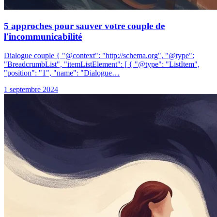
5 approches pour sauver votre couple de
l'incommunicabilité
Dialogue couple { "@context": "http://schema.org", "@type":
"BreadcrumbList", "itemListElement": [ { "@type": "ListItem",
"position": "1", "name": "Dialogue…
1 septembre 2024