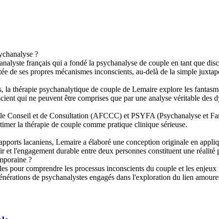
sychanalyse ?
alyste français qui a fondé la psychanalyse de couple en tant que disc
ée de ses propres mécanismes inconscients, au-delà de la simple juxtap
a thérapie psychanalytique de couple de Lemaire explore les fantasmes
cient qui ne peuvent être comprises que par une analyse véritable des d
e Conseil et de Consultation (AFCCC) et PSYFA (Psychanalyse et Famill
gitimer la thérapie de couple comme pratique clinique sérieuse.
 apports lacaniens, Lemaire a élaboré une conception originale en appliq
r et l'engagement durable entre deux personnes constituent une réalité 
emporaine ?
 pour comprendre les processus inconscients du couple et les enjeux tra
s générations de psychanalystes engagés dans l'exploration du lien amour