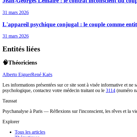
Jean-Georges Lemaire : le contrat inconscient du cou
31 mars 2026
L'appareil psychique conjugal : le couple comme enti
31 mars 2026
Entités liées
🧠Théoriciens
Alberto Eiguer
René Kaës
Les informations présentées sur ce site sont à visée informative et ne
psychologique, contactez votre médecin traitant ou le
3114
(numéro na
Taussat
Psychanalyse à Paris — Réflexions sur l'inconscient, les rêves et la v
Explorer
Tous les articles