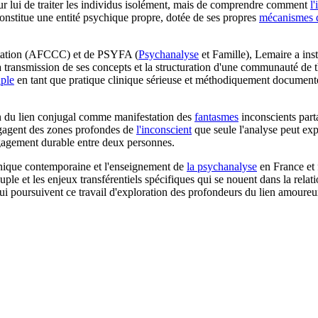
pour lui de traiter les individus isolément, mais de comprendre comment
l
constitue une entité psychique propre, dotée de ses propres
mécanismes 
ultation (AFCCC) et de PSYFA (
Psychanalyse
et Famille), Lemaire a inst
é la transmission de ses concepts et la structuration d'une communauté de
uple
en tant que pratique clinique sérieuse et méthodiquement document
on du lien conjugal comme manifestation des
fantasmes
inconscients part
engagent des zones profondes de
l'inconscient
que seule l'analyse peut exp
gagement durable entre deux personnes.
linique contemporaine et l'enseignement de
la psychanalyse
en France et 
 et les enjeux transférentiels spécifiques qui se nouent dans la relatio
ui poursuivent ce travail d'exploration des profondeurs du lien amoureu