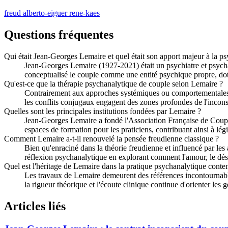
freud
alberto-eiguer
rene-kaes
Questions fréquentes
Qui était Jean-Georges Lemaire et quel était son apport majeur à la p
Jean-Georges Lemaire (1927-2021) était un psychiatre et psychan
conceptualisé le couple comme une entité psychique propre, dot
Qu'est-ce que la thérapie psychanalytique de couple selon Lemaire ?
Contrairement aux approches systémiques ou comportementales, l
les conflits conjugaux engagent des zones profondes de l'incons
Quelles sont les principales institutions fondées par Lemaire ?
Jean-Georges Lemaire a fondé l'Association Française de Coupl
espaces de formation pour les praticiens, contribuant ainsi à lé
Comment Lemaire a-t-il renouvelé la pensée freudienne classique ?
Bien qu'enraciné dans la théorie freudienne et influencé par les
réflexion psychanalytique en explorant comment l'amour, le dési
Quel est l'héritage de Lemaire dans la pratique psychanalytique cont
Les travaux de Lemaire demeurent des références incontournables
la rigueur théorique et l'écoute clinique continue d'orienter le
Articles liés