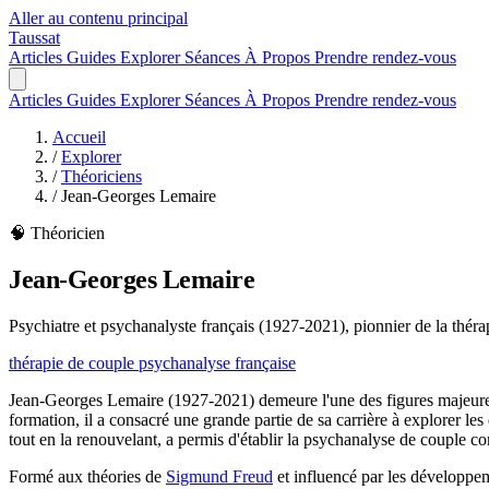
Aller au contenu principal
Taussat
Articles
Guides
Explorer
Séances
À Propos
Prendre rendez-vous
Articles
Guides
Explorer
Séances
À Propos
Prendre rendez-vous
Accueil
/
Explorer
/
Théoriciens
/
Jean-Georges Lemaire
🧠 Théoricien
Jean-Georges Lemaire
Psychiatre et psychanalyste français (1927-2021), pionnier de la th
thérapie de couple
psychanalyse française
Jean-Georges Lemaire (1927-2021) demeure l'une des figures majeur
formation, il a consacré une grande partie de sa carrière à explorer le
tout en la renouvelant, a permis d'établir la psychanalyse de couple 
Formé aux théories de
Sigmund Freud
et influencé par les développe