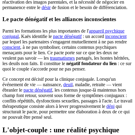
réactivation des imagos parentales, et la nécessité de négocier en
permanence entre le
désir
de fusion et le besoin de différenciation.
Le pacte dénégatif et les alliances inconscientes
Parmi les formations les plus importantes de l'
appareil psychique
conjugal
, Kaës identifie le
pacte dénégatif
: un accord
inconscient
par lequel les partenaires s'engagent mutuellement à ne pas rendre
conscient
, à ne pas symboliser, certains contenus psychiques
menaçants pour le lien. Ce pacte porte sur ce que les deux ne
veulent pas savoir — les
traumatismes
partagés, les hontes héritées,
les deuils non faits. Il constitue le
négatif fondateur du lien
: ce sur
quoi le couple s'accorde pour ne pas penser.
Ce concept est décisif pour la clinique conjugale. Lorsqu'un
événement de vie — naissance,
deuil
, maladie, retraite — vient
ébranler le
pacte dénégatif
, les contenus jusque-là maintenus hors
champ font retour, souvent sous forme de symptômes conjugaux :
conflits répétitifs, dysfonctions sexuelles, passages à l'acte. Le travail
thérapeutique consiste alors à lever progressivement le
déni
qui
structurait le pacte, pour permettre une élaboration à deux de ce qui
ne pouvait être pensé seul.
L'objet-couple : une réalité psychique