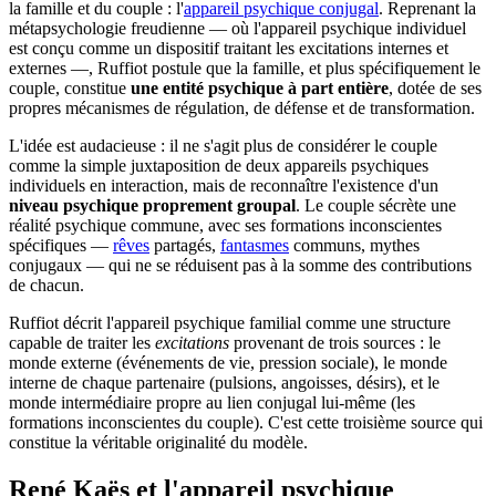
la famille et du couple : l'
appareil psychique conjugal
. Reprenant la
métapsychologie freudienne — où l'appareil psychique individuel
est conçu comme un dispositif traitant les excitations internes et
externes —, Ruffiot postule que la famille, et plus spécifiquement le
couple, constitue
une entité psychique à part entière
, dotée de ses
propres mécanismes de régulation, de défense et de transformation.
L'idée est audacieuse : il ne s'agit plus de considérer le couple
comme la simple juxtaposition de deux appareils psychiques
individuels en interaction, mais de reconnaître l'existence d'un
niveau psychique proprement groupal
. Le couple sécrète une
réalité psychique commune, avec ses formations inconscientes
spécifiques —
rêves
partagés,
fantasmes
communs, mythes
conjugaux — qui ne se réduisent pas à la somme des contributions
de chacun.
Ruffiot décrit l'appareil psychique familial comme une structure
capable de traiter les
excitations
provenant de trois sources : le
monde externe (événements de vie, pression sociale), le monde
interne de chaque partenaire (pulsions, angoisses, désirs), et le
monde intermédiaire propre au lien conjugal lui-même (les
formations inconscientes du couple). C'est cette troisième source qui
constitue la véritable originalité du modèle.
René Kaës et l'appareil psychique