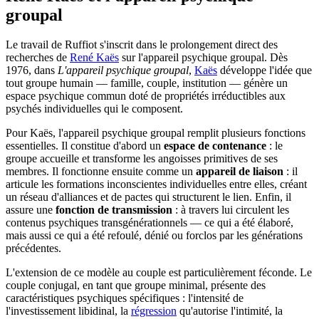
groupal
Le travail de Ruffiot s'inscrit dans le prolongement direct des
recherches de
René Kaës
sur l'appareil psychique groupal. Dès
1976, dans
L'appareil psychique groupal
,
Kaës
développe l'idée que
tout groupe humain — famille, couple, institution — génère un
espace psychique commun doté de propriétés irréductibles aux
psychés individuelles qui le composent.
Pour Kaës, l'appareil psychique groupal remplit plusieurs fonctions
essentielles. Il constitue d'abord un
espace de contenance
: le
groupe accueille et transforme les angoisses primitives de ses
membres. Il fonctionne ensuite comme un
appareil de liaison
: il
articule les formations inconscientes individuelles entre elles, créant
un réseau d'alliances et de pactes qui structurent le lien. Enfin, il
assure une
fonction de transmission
: à travers lui circulent les
contenus psychiques transgénérationnels — ce qui a été élaboré,
mais aussi ce qui a été refoulé, dénié ou forclos par les générations
précédentes.
L'extension de ce modèle au couple est particulièrement féconde. Le
couple conjugal, en tant que groupe minimal, présente des
caractéristiques psychiques spécifiques : l'intensité de
l'investissement libidinal, la
régression
qu'autorise l'intimité, la