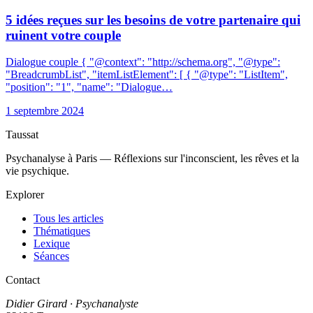
5 idées reçues sur les besoins de votre partenaire qui
ruinent votre couple
Dialogue couple { "@context": "http://schema.org", "@type":
"BreadcrumbList", "itemListElement": [ { "@type": "ListItem",
"position": "1", "name": "Dialogue…
1 septembre 2024
Taussat
Psychanalyse à Paris — Réflexions sur l'inconscient, les rêves et la
vie psychique.
Explorer
Tous les articles
Thématiques
Lexique
Séances
Contact
Didier Girard
· Psychanalyste