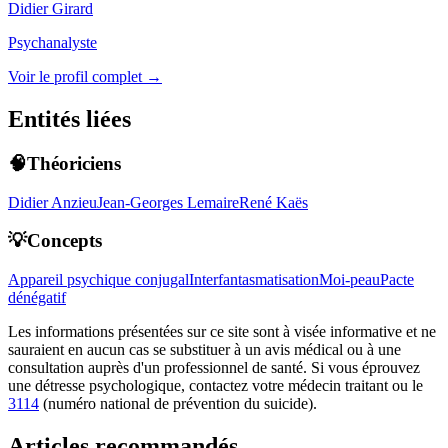
Didier Girard
Psychanalyste
Voir le profil complet →
Entités liées
🧠Théoriciens
Didier Anzieu
Jean-Georges Lemaire
René Kaës
💡Concepts
Appareil psychique conjugal
Interfantasmatisation
Moi-peau
Pacte
dénégatif
Les informations présentées sur ce site sont à visée informative et ne
sauraient en aucun cas se substituer à un avis médical ou à une
consultation auprès d'un professionnel de santé. Si vous éprouvez
une détresse psychologique, contactez votre médecin traitant ou le
3114
(numéro national de prévention du suicide).
Articles recommandés