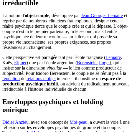
irréductible
La notion d'
objet-couple
, développée par
Jean-Georges Lemaire
et
reprise par de nombreux cliniciens francophones, désigne cette
réalité psychique tierce que le couple crée et qui le dépasse. L'objet-
couple n'est ni le premier partenaire, ni le second, mais l'entité
psychique née de leur rencontre — un « tiers » qui possède sa
propre vie inconsciente, ses propres exigences, ses propres
résistances au changement.
Cette perspective est partagée tant par l'école française (
Lemaire
,
Kaës,
Eiguer
) que par l'école argentine (
Berenstein
,
Puget
), qui
insiste sur la dimension
vincular
— le lien comme producteur de
subjectivité. Pour Isidoro Berenstein, le couple ne se réduit pas à la
répétition
de
relations d'objet
internes : il constitue un
espace de
production psychique inédit
, où advient du radicalement nouveau,
irréductible à l'histoire individuelle de chacun.
Enveloppes psychiques et holding
onirique
Didier Anzieu
, avec son concept de
Moi-peau
, a ouvert la voie à une
réflexion sur les enveloppes psychiques du groupe et du couple.