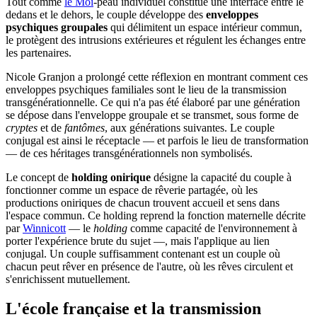
Tout comme
le Moi
-peau individuel constitue une interface entre le
dedans et le dehors, le couple développe des
enveloppes
psychiques groupales
qui délimitent un espace intérieur commun,
le protègent des intrusions extérieures et régulent les échanges entre
les partenaires.
Nicole Granjon a prolongé cette réflexion en montrant comment ces
enveloppes psychiques familiales sont le lieu de la transmission
transgénérationnelle. Ce qui n'a pas été élaboré par une génération
se dépose dans l'enveloppe groupale et se transmet, sous forme de
cryptes
et de
fantômes
, aux générations suivantes. Le couple
conjugal est ainsi le réceptacle — et parfois le lieu de transformation
— de ces héritages transgénérationnels non symbolisés.
Le concept de
holding onirique
désigne la capacité du couple à
fonctionner comme un espace de rêverie partagée, où les
productions oniriques de chacun trouvent accueil et sens dans
l'espace commun. Ce holding reprend la fonction maternelle décrite
par
Winnicott
— le
holding
comme capacité de l'environnement à
porter l'expérience brute du sujet —, mais l'applique au lien
conjugal. Un couple suffisamment contenant est un couple où
chacun peut rêver en présence de l'autre, où les rêves circulent et
s'enrichissent mutuellement.
L'école française et la transmission