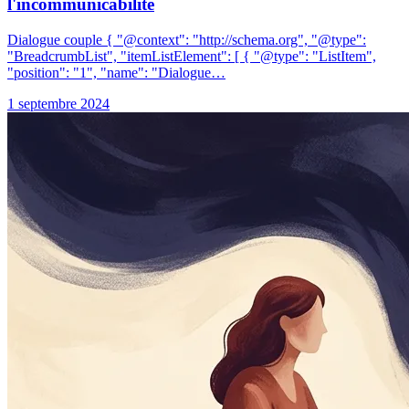
l'incommunicabilité
Dialogue couple { "@context": "http://schema.org", "@type":
"BreadcrumbList", "itemListElement": [ { "@type": "ListItem",
"position": "1", "name": "Dialogue…
1 septembre 2024