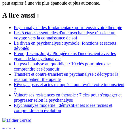
peut aspirer à une vie plus épanouie et plus autonome.
A lire aussi :
Psychanalyse : les fondamentaux pour réussir votre thérapie
Les 5 étapes essentielles d'une psychanalyse réussie : un
voyage vers la connaissance de soi
Le divan en psychanalyse : symbole, fonctions et secrets
dévoilés
Freud, Lacan, Jung : Plongée dans l'inconscient avec les
géants de la psychanalyse
La psychanalyse au quotidien : 10 clés pour mieux se
comprendre et s'épanouir
Transfert et contre-transfert en psychanalyse : décrypter la
relation patient-thérapeute
Rêves, lapsus et actes manqués : que révèle votre inconscient
?
Vaincre ses résistances en thérapie : 7 clés pour s'engager et
progresser selon la psychanalyse
Psychanalyse moderne : démystifier les idées reçues et
comprendre son évolution