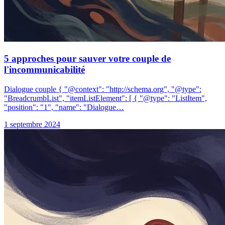
5 approches pour sauver votre couple de
l'incommunicabilité
Dialogue couple { "@context": "http://schema.org", "@type":
"BreadcrumbList", "itemListElement": [ { "@type": "ListItem",
"position": "1", "name": "Dialogue…
1 septembre 2024