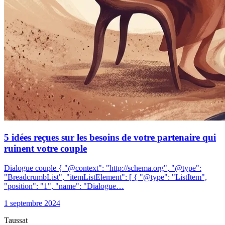
5 idées reçues sur les besoins de votre partenaire qui
ruinent votre couple
Dialogue couple { "@context": "http://schema.org", "@type":
"BreadcrumbList", "itemListElement": [ { "@type": "ListItem",
"position": "1", "name": "Dialogue…
1 septembre 2024
Taussat