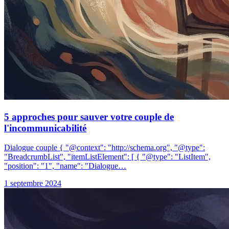
5 approches pour sauver votre couple de
l'incommunicabilité
Dialogue couple { "@context": "http://schema.org", "@type":
"BreadcrumbList", "itemListElement": [ { "@type": "ListItem",
"position": "1", "name": "Dialogue…
1 septembre 2024