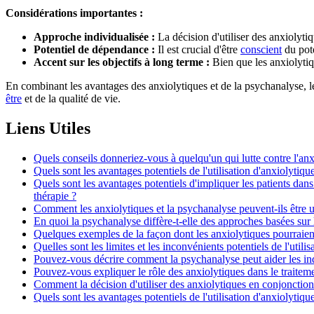
Considérations importantes :
Approche individualisée :
La décision d'utiliser des anxiolyti
Potentiel de dépendance :
Il est crucial d'être
conscient
du pote
Accent sur les objectifs à long terme :
Bien que les anxiolytiqu
En combinant les avantages des anxiolytiques et de la psychanalyse, l
être
et de la qualité de vie.
Liens Utiles
Quels conseils donneriez-vous à quelqu'un qui lutte contre l'anx
Quels sont les avantages potentiels de l'utilisation d'anxiolytiq
Quels sont les avantages potentiels d'impliquer les patients dans
thérapie ?
Comment les anxiolytiques et la psychanalyse peuvent-ils être ut
En quoi la psychanalyse diffère-t-elle des approches basées sur 
Quelques exemples de la façon dont les anxiolytiques pourraient 
Quelles sont les limites et les inconvénients potentiels de l'utili
Pouvez-vous décrire comment la psychanalyse peut aider les indi
Pouvez-vous expliquer le rôle des anxiolytiques dans le traiteme
Comment la décision d'utiliser des anxiolytiques en conjonction
Quels sont les avantages potentiels de l'utilisation d'anxiolytiq