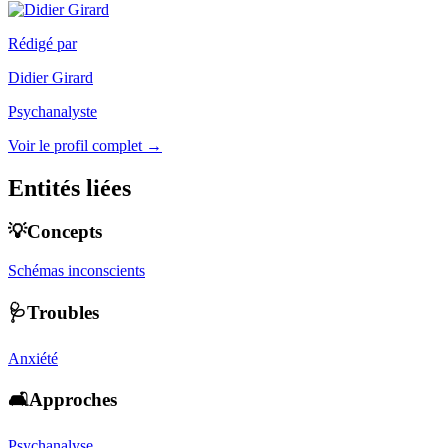
Rédigé par
Didier Girard
Psychanalyste
Voir le profil complet →
Entités liées
💡Concepts
Schémas inconscients
🩺Troubles
Anxiété
🛋️Approches
Psychanalyse