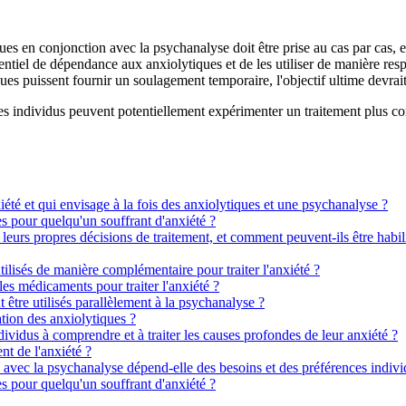
ques en conjonction avec la psychanalyse doit être prise au cas par cas,
ntiel de dépendance aux anxiolytiques et de les utiliser de manière res
es puissent fournir un soulagement temporaire, l'objectif ultime devrait
es individus peuvent potentiellement expérimenter un traitement plus co
iété et qui envisage à la fois des anxiolytiques et une psychanalyse ?
ues pour quelqu'un souffrant d'anxiété ?
 leurs propres décisions de traitement, et comment peuvent-ils être habil
ilisés de manière complémentaire pour traiter l'anxiété ?
les médicaments pour traiter l'anxiété ?
être utilisés parallèlement à la psychanalyse ?
sation des anxiolytiques ?
vidus à comprendre et à traiter les causes profondes de leur anxiété ?
nt de l'anxiété ?
 avec la psychanalyse dépend-elle des besoins et des préférences indivi
ues pour quelqu'un souffrant d'anxiété ?