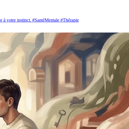
nce à votre instinct. #SantéMentale #Thérapie