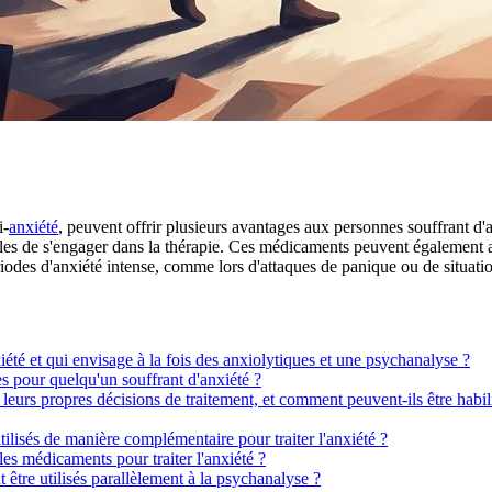
i-
anxiété
, peuvent offrir plusieurs avantages aux personnes souffrant d
bles de s'engager dans la thérapie. Ces médicaments peuvent également am
ériodes d'anxiété intense, comme lors d'attaques de panique ou de situatio
iété et qui envisage à la fois des anxiolytiques et une psychanalyse ?
ues pour quelqu'un souffrant d'anxiété ?
 leurs propres décisions de traitement, et comment peuvent-ils être habil
ilisés de manière complémentaire pour traiter l'anxiété ?
les médicaments pour traiter l'anxiété ?
être utilisés parallèlement à la psychanalyse ?