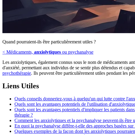
Quand pourraient-ils être particulièrement utiles ?
< Médicaments,
anxiolytiques
ou psychanalyse
Les anxiolytiques, également connus sous le nom de médicaments ant
d'anxiété, permettant aux individus de se sentir plus détendus et capa
psychothérapie
. Ils peuvent être particulièrement utiles pendant les p
Liens Utiles
Quels conseils donneriez-vous à quelqu'un qui lutte contre l'anx
Quels sont les avantages potentiels de l'utilisation d'anxiolytiq
Quels sont les avantages potentiels d'impliquer les patients dans
thérapie ?
Comment les anxiolytiques et la psychanalyse peuvent-ils être ut
En quoi la psychanalyse diffère-t-elle des approches basées sur 
Quelques exemples de la façon dont les anxiolytiques pourraient 