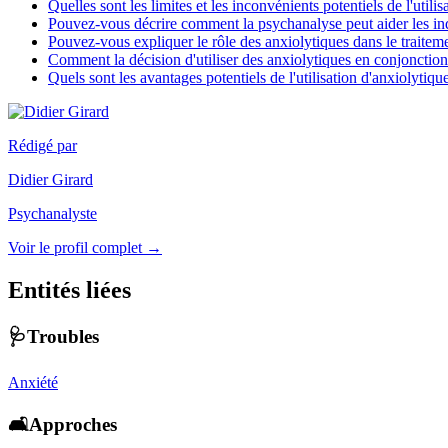
Quelles sont les limites et les inconvénients potentiels de l'utili
Pouvez-vous décrire comment la psychanalyse peut aider les indi
Pouvez-vous expliquer le rôle des anxiolytiques dans le traiteme
Comment la décision d'utiliser des anxiolytiques en conjonction
Quels sont les avantages potentiels de l'utilisation d'anxiolytiq
Rédigé par
Didier Girard
Psychanalyste
Voir le profil complet →
Entités liées
🩺Troubles
Anxiété
🛋️Approches