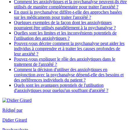
Comment les anxiolytiques et la psychanalyse peuvent-ils être
utilisés de manière complémentaire pour traiter l'anxiété ?
En quoi la psychanalyse diffère-t-elle des approches basées
sur les médicaments pour traiter l'anxiété ?
Quelques exemples de la façon dont les anxiolytiques
pourraient être utilisés parallèlement à la psychanalyse ?
Quelles sont les limites et les inconvénients potentiels de
l'utilisation des anxiolytiques ?
Pouvez-vous décrire comment la psychanalyse peut aider les
individus à comprendre et à traiter les causes profondes de
leur anxiété ?
Pouvez-vous expliquer le rôle des anxiolytiques dans le
traitement de l'anxiété ?
Comment la décision d'utiliser des anxiolytiques en
conjonction avec la psychanalyse dépend-elle des besoins et
des préférences individuels du patient ?
Quels sont les avantages potentiels de l'utilisation
d'anxiolytiques pour quelqu'un souffrant d'anxiété ?
Rédigé par
Didier Girard
Psychanalyste