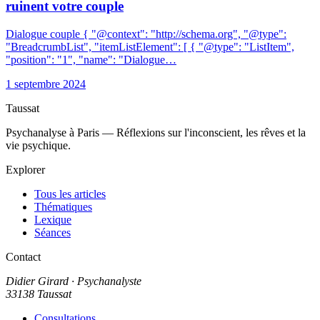
ruinent votre couple
Dialogue couple { "@context": "http://schema.org", "@type":
"BreadcrumbList", "itemListElement": [ { "@type": "ListItem",
"position": "1", "name": "Dialogue…
1 septembre 2024
Taussat
Psychanalyse à Paris — Réflexions sur l'inconscient, les rêves et la
vie psychique.
Explorer
Tous les articles
Thématiques
Lexique
Séances
Contact
Didier Girard
· Psychanalyste
33138 Taussat
Consultations