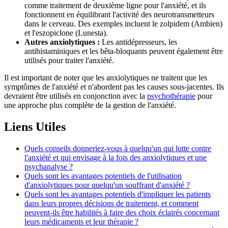
comme traitement de deuxième ligne pour l'anxiété, et ils
fonctionnent en équilibrant l'activité des neurotransmetteurs
dans le cerveau. Des exemples incluent le zolpidem (Ambien)
et l'eszopiclone (Lunesta).
Autres anxiolytiques :
Les antidépresseurs, les
antihistaminiques et les bêta-bloquants peuvent également être
utilisés pour traiter l'anxiété.
Il est important de noter que les anxiolytiques ne traitent que les
symptômes de l'anxiété et n'abordent pas les causes sous-jacentes. Ils
devraient être utilisés en conjonction avec la
psychothérapie
pour
une approche plus complète de la gestion de l'anxiété.
Liens Utiles
Quels conseils donneriez-vous à quelqu'un qui lutte contre
l'anxiété et qui envisage à la fois des anxiolytiques et une
psychanalyse ?
Quels sont les avantages potentiels de l'utilisation
d'anxiolytiques pour quelqu'un souffrant d'anxiété ?
Quels sont les avantages potentiels d'impliquer les patients
dans leurs propres décisions de traitement, et comment
peuvent-ils être habilités à faire des choix éclairés concernant
leurs médicaments et leur thérapie ?