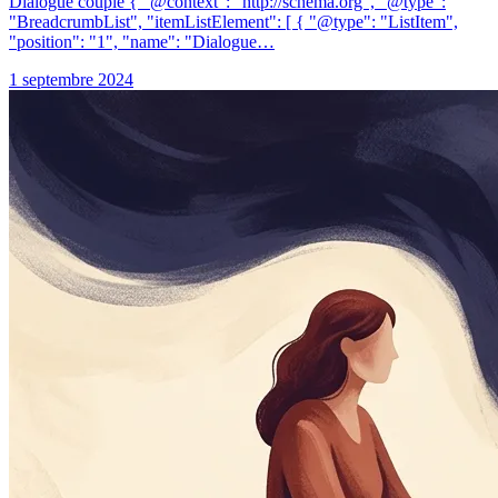
Dialogue couple { "@context": "http://schema.org", "@type":
"BreadcrumbList", "itemListElement": [ { "@type": "ListItem",
"position": "1", "name": "Dialogue…
1 septembre 2024