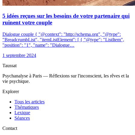
5 idées reçues sur les besoins de votre partenaire qui
ruinent votre couple
Dialogue couple { "@context": "http://schema.org", "@type":
"BreadcrumbList", "itemListElement": [ { "@type": "ListItem",
"position": "1", "name": "Dialogue…
1 septembre 2024
Taussat
Psychanalyse à Paris — Réflexions sur l'inconscient, les rêves et la
vie psychique.
Explorer
Tous les articles
Thématiques
Lexique
Séances
Contact