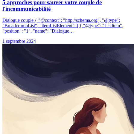
5 approches pour sauver votre couple de
l'incommunicabilité
Dialogue couple { "@context": "http://schema.org", "@type":
"BreadcrumbList", "itemListElement": [ { "@type": "ListItem",
"position": "1", "name": "Dialogue…
1 septembre 2024